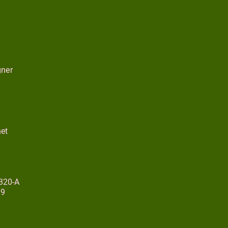
Home
Kontakt
gner
et
320-A
19